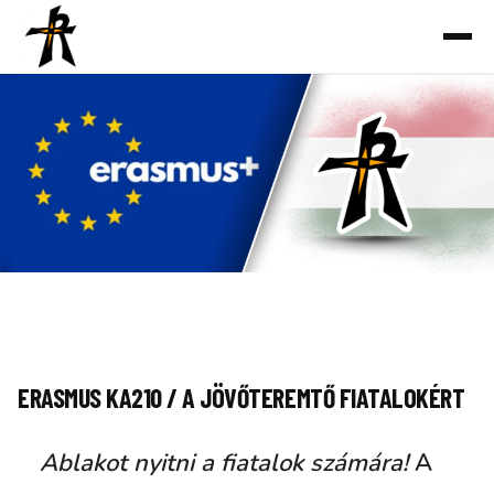
Ugrás
a
tartalomhoz
ERASMUS KA210 / A JÖVŐTEREMTŐ FIATALOKÉRT
Ablakot nyitni a fiatalok számára!
A