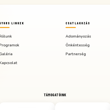
GYORS LINKEK
CSATLAKOZÁS
Rólunk
Adományozás
Programok
Önkéntesség
Galéria
Partnerség
Kapcsolat
TÁMOGATÓINK