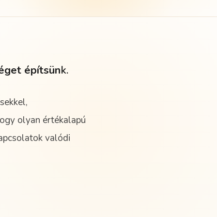
éget építsün
k.
sekkel,
hogy olyan értékalapú
apcsolatok valódi