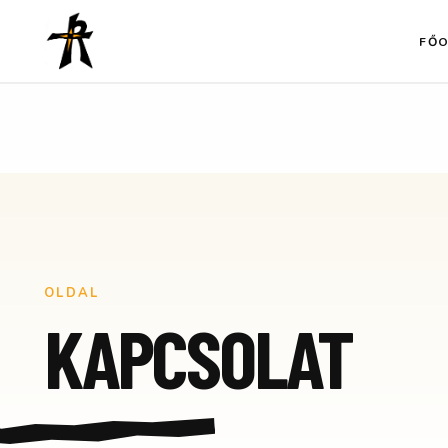
Ugrás
a
FŐ
tartalomhoz
OLDAL
KAPCSOLAT