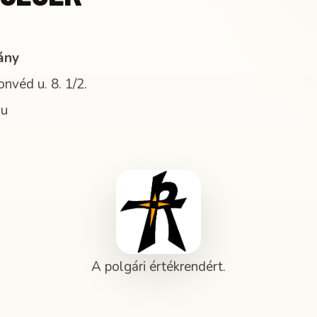
ány
véd u. 8. 1/2.
hu
A polgári értékrendért.