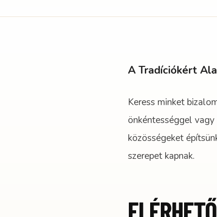
A Tradíciókért Al
Keress minket bizalo
önkéntességgel vagy 
közösségeket építsünk
szerepet kapnak.
ELÉRHET