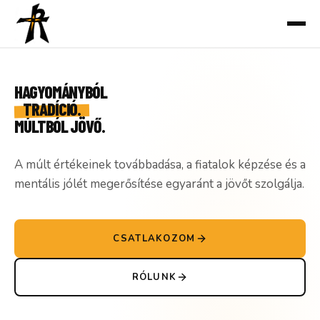
Ugrás
a
tartalomhoz
HAGYOMÁNYBÓL
TRADÍCIÓ.
MÚLTBÓL JÖVŐ.
A múlt értékeinek továbbadása, a fiatalok képzése és a
mentális jólét megerősítése egyaránt a jövőt szolgálja.
CSATLAKOZOM
RÓLUNK