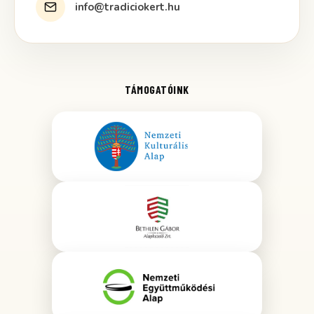
info@tradiciokert.hu
TÁMOGATÓINK