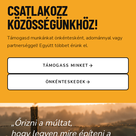
CSATLAKOZZ
KÖZÖSSÉGÜNKHÖZ!
Támogasd munkánkat önkéntesként, adománnyal vagy
partnerséggel! Együtt többet érünk el.
TÁMOGASS MINKET
ÖNKÉNTESKEDEK
„Őrizni a múltat,
hogy legyen mire építeni a