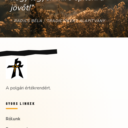
jövőt!”
– RADICS BÉLA - TRADÍCIÓKÉRT ALAPÍTVÁNY
A polgári értékrendért.
GYORS LINKEK
Rólunk