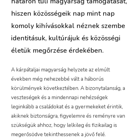
határon túli magyarság támogatását,
hiszen közösségeik nap mint nap
komoly kihívásokkal néznek szembe
identitásuk, kultúrájuk és közösségi
életük megőrzése érdekében.
A kárpátaljai magyarság helyzete az elmúlt
években még nehezebbé vált a háborús
körülmények következtében. A bizonytalanság, a
veszteségek és a mindennapi nehézségek
leginkább a családokat és a gyermekeket érintik,
akiknek biztonságra, figyelemre és reményre van
szükségük ahhoz, hogy lelkileg és fizikailag is
megerősödve tekinthessenek a jövő felé.