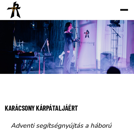
Ugrás
a
tartalomhoz
KARÁCSONY KÁRPÁTALJÁÉRT
Adventi segítségnyújtás a háború