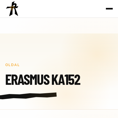
Ugrás
a
tartalomhoz
OLDAL
ERASMUS KA152